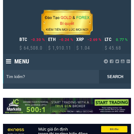
BTC
ETH
XRP
LTC
-0.30 %
-0.24 %
-2.69 %
0.77 %
$ 64,508.0
$ 1,910.11
$ 1.04
$ 45.68
MENU
SEARCH