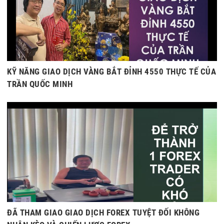
KỸ NĂNG GIAO DỊCH VÀNG BẮT ĐỈNH 4550 THỰC TẾ CỦA
TRẦN QUỐC MINH
ĐÃ THAM GIAO GIAO DỊCH FOREX TUYỆT ĐỐI KHÔNG