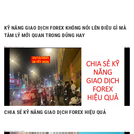
KỸ NĂNG GIAO DỊCH FOREX KHÔNG NÓI LÊN ĐIỀU GÌ MÀ
TÂM LÝ MỚI QUAN TRONG ĐÚNG HAY
CHIA SẺ KỸ NĂNG GIAO DỊCH FOREX HIỆU QUẢ