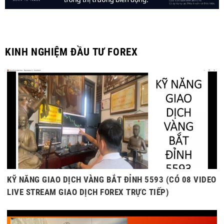
KINH NGHIỆM ĐẦU TƯ FOREX
KỸ NĂNG GIAO DỊCH VÀNG BẮT ĐỈNH 5593 (CÓ 08 VIDEO
LIVE STREAM GIAO DỊCH FOREX TRỰC TIẾP)