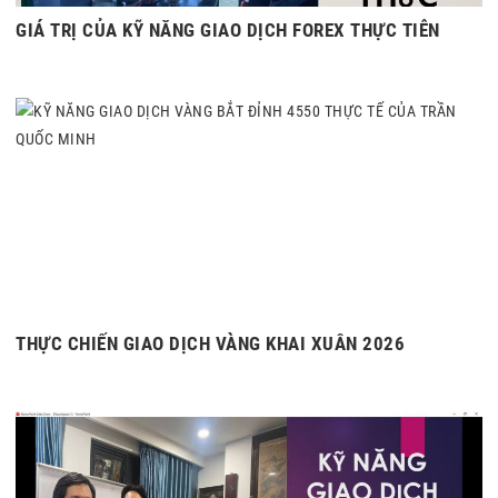
GIÁ TRỊ CỦA KỸ NĂNG GIAO DỊCH FOREX THỰC TIỄN
THỰC CHIẾN GIAO DỊCH VÀNG KHAI XUÂN 2026