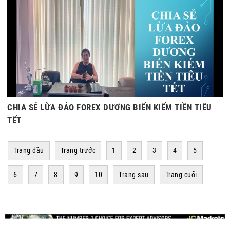
CHIA SẺ LỪA ĐẢO FOREX DƯƠNG BIẾN KIẾM TIỀN TIÊU
TẾT
Trang đầu
Trang trước
1
2
3
4
5
6
7
8
9
10
Trang sau
Trang cuối