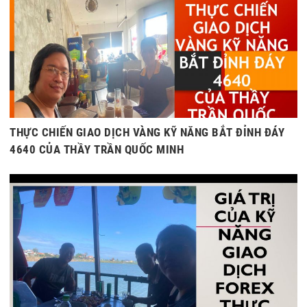
THỰC CHIẾN GIAO DỊCH VÀNG KỸ NĂNG BẮT ĐỈNH ĐÁY
4640 CỦA THẦY TRẦN QUỐC MINH