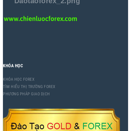
KHÓA HỌC
KHÓA HỌC FOREX
TÌM HIỂU THỊ TRƯỜNG FOREX
PHƯƠNG PHÁP GIAO DỊCH