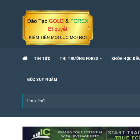
TIN TỨC
THỊ TRƯỜNG FOREX
KHÓA HỌC ĐẦU
GÓC SUY NGẪM