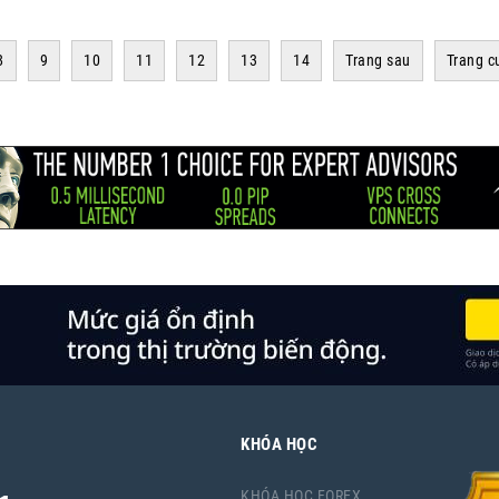
8
9
10
11
12
13
14
Trang sau
Trang c
KHÓA HỌC
KHÓA HỌC FOREX