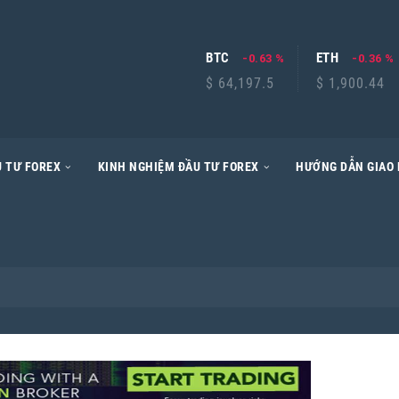
BTC
ETH
-0.63 %
-0.36 %
$ 64,197.5
$ 1,900.44
 TƯ FOREX
KINH NGHIỆM ĐẦU TƯ FOREX
HƯỚNG DẪN GIAO 