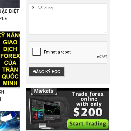
ĐẶC BIỆT
PLE
CH
H