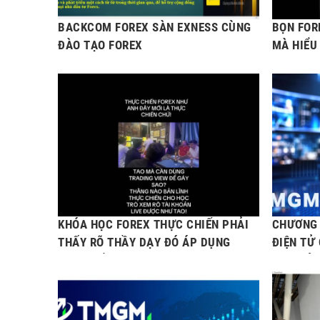
BACKCOM FOREX SÀN EXNESS CÙNG
BỌN FOR
ĐÀO TẠO FOREX
MÀ HIỂU
KHÓA HỌC FOREX THỰC CHIẾN PHẢI
CHƯƠNG 
THẤY RÕ THẦY DẠY ĐÓ ÁP DỤNG
ĐIỆN TỬ
THỰC TẾ
CHÂU Á 