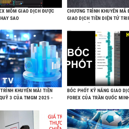
EX MÕM GIAO DỊCH ĐƯỢC
CHƯƠNG TRÌNH KHUYÊN MẴ 
 HAY SAO
GIAO DỊCH TIỀN DIỆN TỬ TRI
POINTS CỦA TMGM 2025
TRÌNH KHUYẾN MÃI TIỀN
BÓC PHỐT KỸ NĂNG GIAO DỊ
 QUỸ 3 CỦA TMGM 2025 -
FOREX CỦA TRẦN QUỐC MIN
& ROW