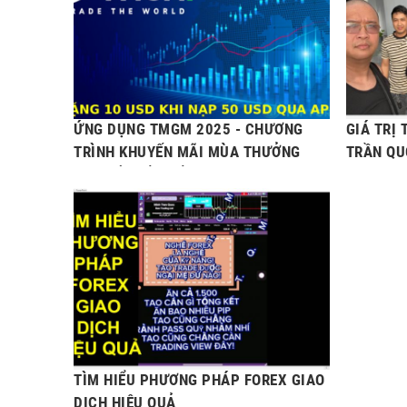
ỨNG DỤNG TMGM 2025 - CHƯƠNG
GIÁ TRỊ
TRÌNH KHUYẾN MÃI MÙA THƯỞNG
TRẦN QU
NẠP TIỀN LẦN ĐẦU
TÌM HIỂU PHƯƠNG PHÁP FOREX GIAO
DỊCH HIỆU QUẢ