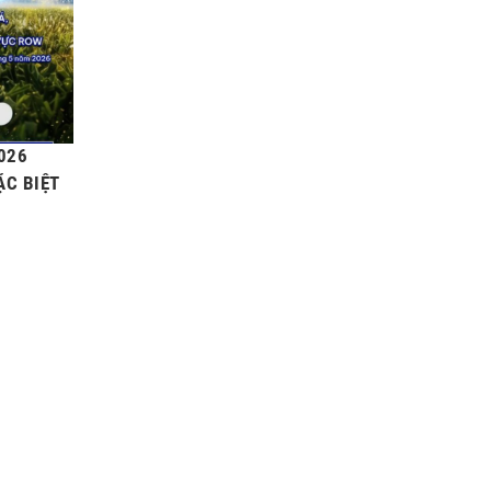
026
ẶC BIỆT