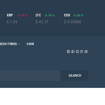
XRP
LTC
EOS
-2.73 %
0.19 %
0.00 %
$ 1.03
$ 45.37
$ 0.05800
DỊCH FOREX
COIN
SEARCH