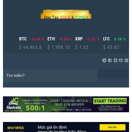
BTC
ETH
XRP
LTC
-0.49 %
-0.39 %
-3.21 %
0.28 %
$ 64,465.6
$ 1,908.10
$ 1.03
$ 45.42