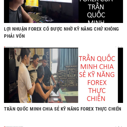
LỢI NHUẬN FOREX CÓ ĐƯỢC NHỜ KỸ NĂNG CHỨ KHÔNG
PHẢI VỐN
TRẦN QUỐC MINH CHIA SẺ KỸ NĂNG FOREX THỰC CHIẾN