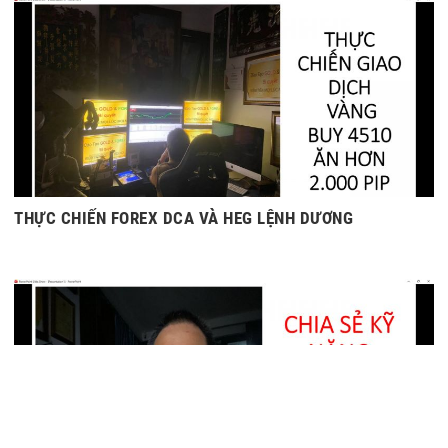
THỰC CHIẾN FOREX DCA VÀ HEG LỆNH DƯƠNG