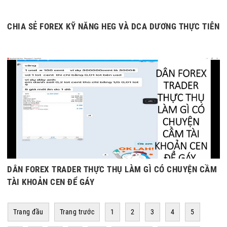
CHIA SẺ FOREX KỸ NĂNG HEG VÀ DCA DƯƠNG THỰC TIỄN
DÂN FOREX TRADER THỰC THỤ LÀM GÌ CÓ CHUYỆN CẦM
TÀI KHOẢN CEN ĐỂ GÁY
Trang đầu
Trang trước
1
2
3
4
5