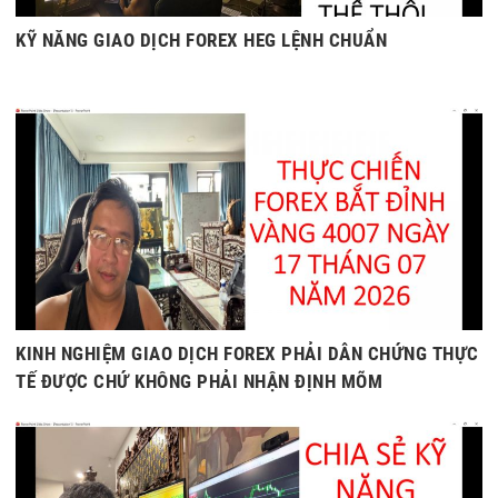
KỸ NĂNG GIAO DỊCH FOREX HEG LỆNH CHUẨN
KINH NGHIỆM GIAO DỊCH FOREX PHẢI DẪN CHỨNG THỰC
TẾ ĐƯỢC CHỨ KHÔNG PHẢI NHẬN ĐỊNH MÕM