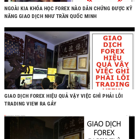
NGOÀI KIA KHÓA HỌC FOREX NÀO DẪN CHỨNG ĐƯỢC KỸ
NĂNG GIAO DỊCH NHƯ TRẦN QUỐC MINH
GIAO DỊCH FOREX HIỆU QUẢ VẬY VIỆC GHÌ PHẢI LỖI
TRADING VIEW RA GÁY