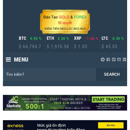
BTC
ETH
XRP
LTC
0.92 %
2.26 %
-1.64 %
0.35 %
$ 64,794.7
$ 1,910.58
$ 1.05
$ 45.03
MENU
SEARCH