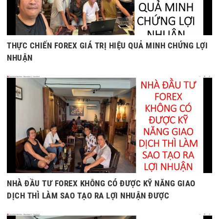
THỰC CHIẾN FOREX GIÁ TRỊ HIỆU QUẢ MINH CHỨNG LỢI
NHUẬN
NHÀ ĐẦU TƯ FOREX KHÔNG CÓ ĐƯỢC KỸ NĂNG GIAO
DỊCH THÌ LÀM SAO TẠO RA LỢI NHUẬN ĐƯỢC