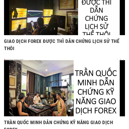
GIAO DỊCH FOREX ĐƯỢC THÌ DẪN CHỨNG LỊCH SỬ THỂ
THÔI
TRẦN QUỐC MINH DẪN CHỨNG KỸ NĂNG GIAO DỊCH