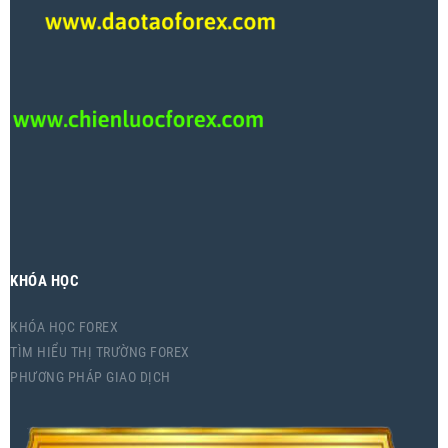
KHÓA HỌC
KHÓA HỌC FOREX
TÌM HIỂU THỊ TRƯỜNG FOREX
PHƯƠNG PHÁP GIAO DỊCH