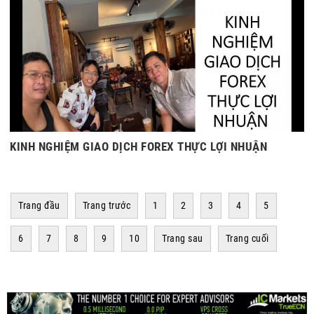
KINH NGHIỆM GIAO DỊCH FOREX THỰC LỢI NHUẬN
Trang đầu
Trang trước
1
2
3
4
5
6
7
8
9
10
Trang sau
Trang cuối