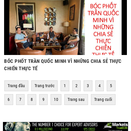
BÓC PHỐT TRẦN QUỐC MINH VÌ NHỮNG CHIA SẺ THỰC
CHIẾN THỰC TẾ
Trang đầu
Trang trước
1
2
3
4
5
6
7
8
9
10
Trang sau
Trang cuối