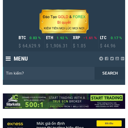
BTC
ETH
XRP
LTC
0.83 %
1.92 %
-1.61 %
0.17 %
$ 64,629.9
$ 1,906.31
$ 1.05
$ 44.96
MENU
SEARCH