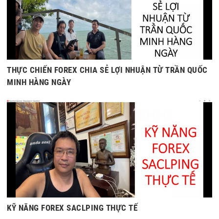
THỰC CHIẾN FOREX CHIA SẺ LỢI NHUẬN TỪ TRẦN QUỐC
MINH HÀNG NGÀY
KỸ NĂNG FOREX SACLPING THỰC TẾ