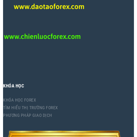
KHÓA HỌC
KHÓA HỌC FOREX
TÌM HIỂU THỊ TRƯỜNG FOREX
PHƯƠNG PHÁP GIAO DỊCH