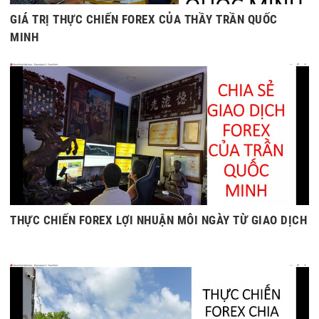
GIÁ TRỊ THỰC CHIẾN FOREX CỦA THẦY TRẦN QUỐC
MINH
THỰC CHIẾN FOREX LỢI NHUẬN MỖI NGÀY TỪ GIAO DỊCH