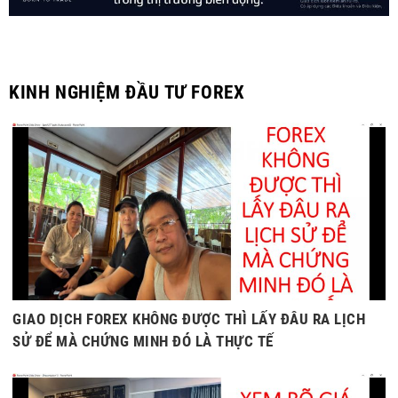
KINH NGHIỆM ĐẦU TƯ FOREX
GIAO DỊCH FOREX KHÔNG ĐƯỢC THÌ LẤY ĐÂU RA LỊCH
SỬ ĐỂ MÀ CHỨNG MINH ĐÓ LÀ THỰC TẾ