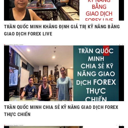
TRẦN QUỐC MINH KHẴNG ĐỊNH GIÁ TRỊ KỸ NĂNG BẰNG
GIAO DỊCH FOREX LIVE
TRẦN QUỐC MINH CHIA SẺ KỸ NĂNG GIAO DỊCH FOREX
THỰC CHIẾN