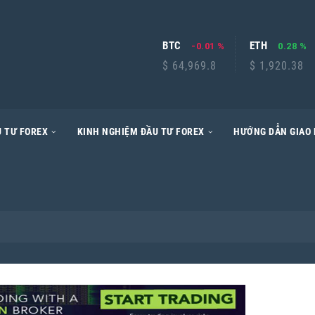
BTC
ETH
-0.01 %
0.28 %
$ 64,969.8
$ 1,920.38
 TƯ FOREX
KINH NGHIỆM ĐẦU TƯ FOREX
HƯỚNG DẪN GIAO 