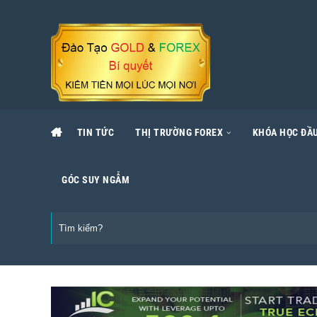
TIN TỨC
THỊ TRƯỜNG FOREX
KHÓA HỌC ĐẦU
GÓC SUY NGẪM