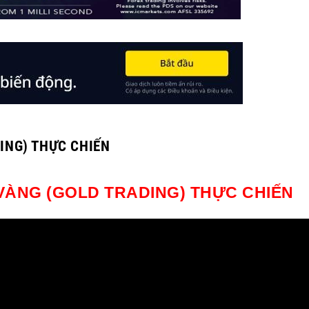
ING) THỰC CHIẾN
VÀNG (GOLD TRADING) THỰC CHIẾN