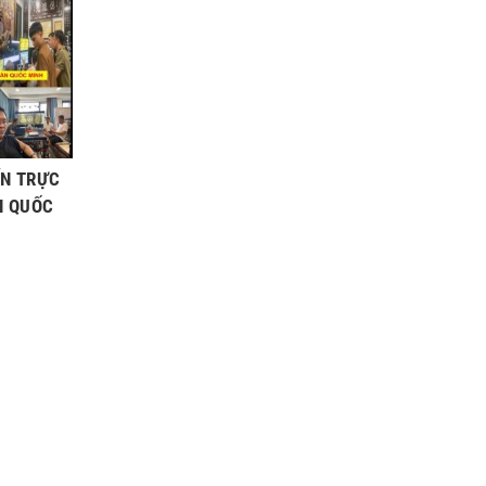
ẾN TRỰC
N QUỐC