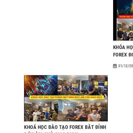
KHÓA HỌ
FOREX Đ
31/12/20
KHOÁ HỌC ĐÀO TẠO FOREX BẮT ĐỈNH