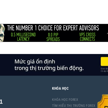
KHÓA HỌC
KHÓA HỌC FOREX
1
TÌM HIỂU THỊ TRƯỜNG FOREX