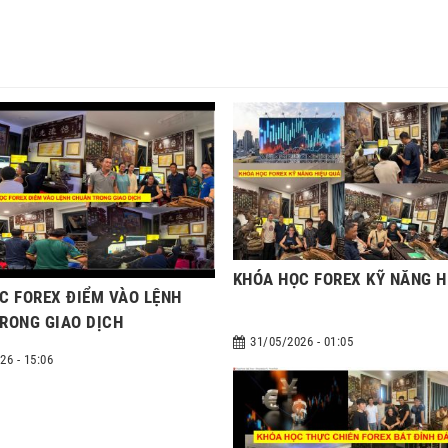
KHÓA HỌC FOREX KỸ NĂNG H
C FOREX ĐIỂM VÀO LỆNH
RONG GIAO DỊCH
31/05/2026 - 01:05
26 - 15:06