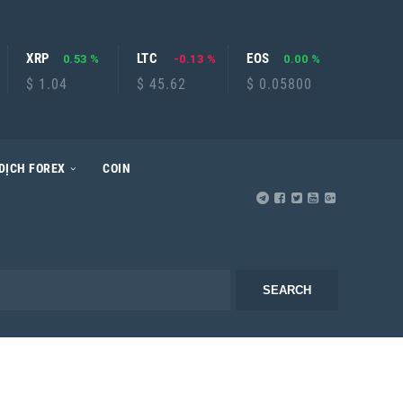
XRP
LTC
EOS
0.53 %
-0.13 %
0.00 %
$ 1.04
$ 45.62
$ 0.05800
DỊCH FOREX
COIN
SEARCH