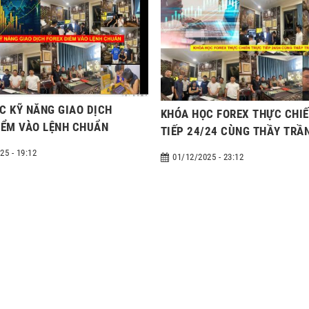
C KỸ NĂNG GIAO DỊCH
KHÓA HỌC FOREX THỰC CHI
IỂM VÀO LỆNH CHUẨN
TIẾP 24/24 CÙNG THẦY TRẦ
MINH
25 - 19:12
01/12/2025 - 23:12