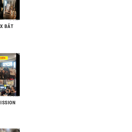
EX BẮT
ISSION