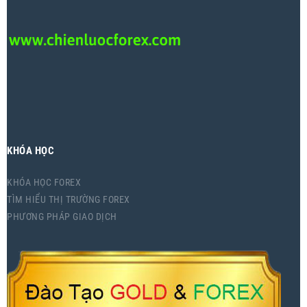
KHÓA HỌC
KHÓA HỌC FOREX
TÌM HIỂU THỊ TRƯỜNG FOREX
PHƯƠNG PHÁP GIAO DỊCH