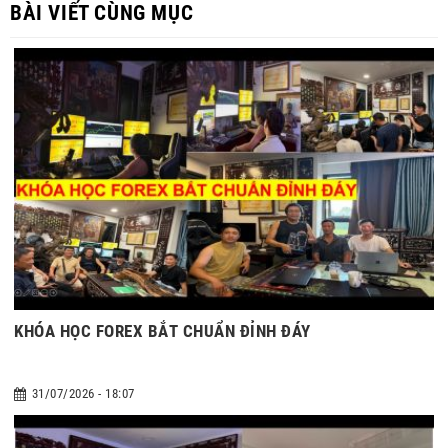
BÀI VIẾT CÙNG MỤC
KHÓA HỌC FOREX BẮT CHUẨN ĐỈNH ĐÁY
31/07/2026 - 18:07