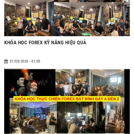
KHÓA HỌC FOREX KỸ NĂNG HIỆU QUẢ
31/05/2026 - 01:05