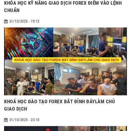
KHÓA HỌC KỸ NĂNG GIAO DỊCH FOREX ĐIỂM VÀO LỆNH
CHUẨN
31/12/2025 - 19:12
KHOÁ HỌC ĐÀO TẠO FOREX BẮT ĐỈNH ĐÁYLÀM CHỦ
GIAO DỊCH
31/10/2025 - 23:10