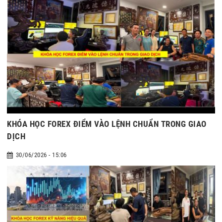
KHÓA HỌC FOREX ĐIỂM VÀO LỆNH CHUẨN TRONG GIAO
DỊCH
30/06/2026 - 15:06