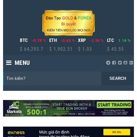
BTC
ETH
XRP
LTC
-0.78 %
-0.48 %
-2.36 %
1.14 %
$ 64,293.7
$ 1,902.51
$ 1.03
$ 45.55
MENU
SEARCH