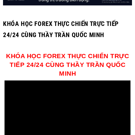
KHÓA HỌC FOREX THỰC CHIẾN TRỰC TIẾP
24/24 CÙNG THẦY TRẦN QUỐC MINH
KHÓA HỌC FOREX THỰC CHIẾN TRỰC
TIẾP 24/24 CÙNG THẦY TRẦN QUỐC
MINH