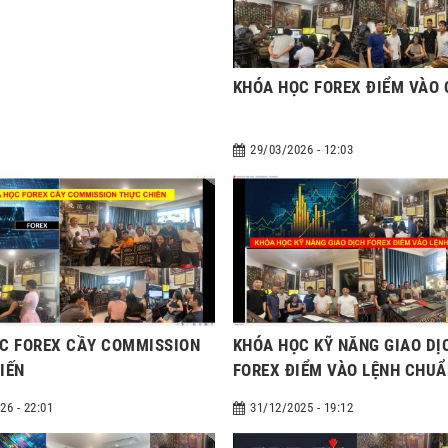
KHÓA HỌC FOREX ĐIỂM VÀO
29/03/2026 - 12:03
C FOREX CẦY COMMISSION
KHÓA HỌC KỸ NĂNG GIAO DỊ
IẾN
FOREX ĐIỂM VÀO LỆNH CHU
26 - 22:01
31/12/2025 - 19:12