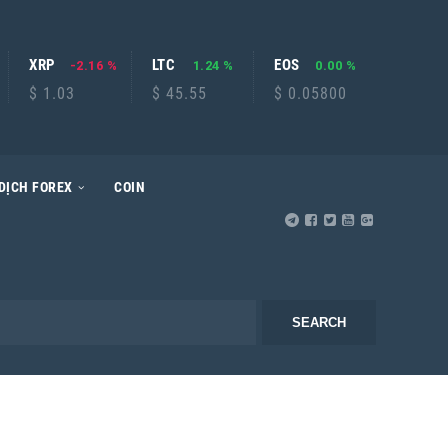
XRP
LTC
EOS
-2.16 %
1.24 %
0.00 %
$ 1.03
$ 45.55
$ 0.05800
DỊCH FOREX
COIN
SEARCH