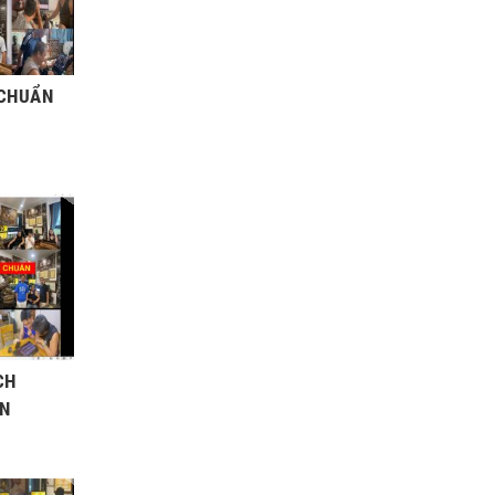
 CHUẨN
CH
ẨN