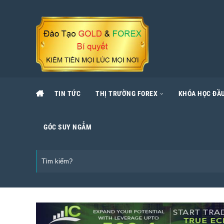
TIN TỨC
THỊ TRƯỜNG FOREX
KHÓA HỌC ĐẦU
GÓC SUY NGẪM