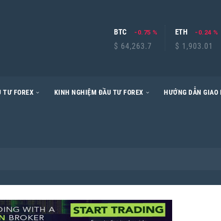
BTC
ETH
-0.75 %
-0.24 %
$ 64,263.7
$ 1,903.01
 TƯ FOREX
KINH NGHIỆM ĐẦU TƯ FOREX
HƯỚNG DẪN GIAO 