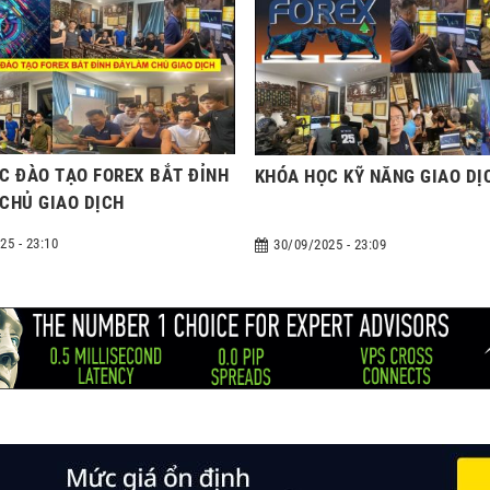
C ĐÀO TẠO FOREX BẮT ĐỈNH
KHÓA HỌC KỸ NĂNG GIAO DỊ
CHỦ GIAO DỊCH
25 - 23:10
30/09/2025 - 23:09