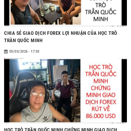
CHIA SẺ GIAO DỊCH FOREX LỢI NHUẬN CỦA HỌC TRÒ
TRẦN QUỐC MINH
05/03/2026 - 17:03
HỌC TRÒ TRẦN QUỐC MINH CHỨNG MINH GIAO DỊCH