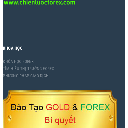
KHÓA HỌC
KHÓA HỌC FOREX
TÌM HIỂU THỊ TRƯỜNG FOREX
PHƯƠNG PHÁP GIAO DỊCH