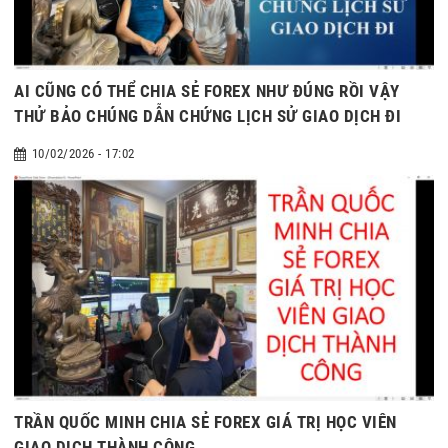
AI CŨNG CÓ THỂ CHIA SẺ FOREX NHƯ ĐÚNG RỒI VẬY
THỬ BẢO CHÚNG DẪN CHỨNG LỊCH SỬ GIAO DỊCH ĐI
10/02/2026 - 17:02
TRẦN QUỐC MINH CHIA SẺ FOREX GIÁ TRỊ HỌC VIÊN
GIAO DỊCH THÀNH CÔNG