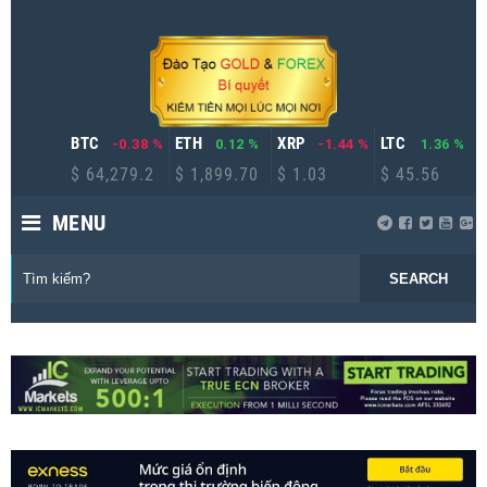
BTC
ETH
XRP
LTC
-0.38 %
0.12 %
-1.44 %
1.36 %
$ 64,279.2
$ 1,899.70
$ 1.03
$ 45.56
MENU
SEARCH