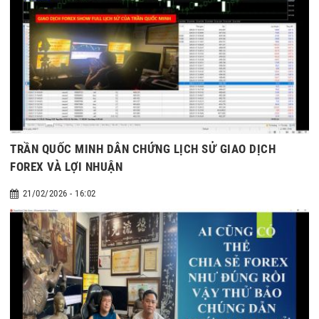
TRẦN QUỐC MINH DẪN CHỨNG LỊCH SỬ GIAO DỊCH
FOREX VÀ LỢI NHUẬN
21/02/2026 - 16:02