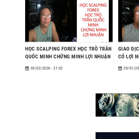
HỌC SCALPING FOREX HỌC TRÒ TRẦN
GIAO DỊ
QUỐC MINH CHỨNG MINH LỢI NHUẬN
CÓ LỢI 
KHÔNG
03/02/2026 - 21:02
29/01/20