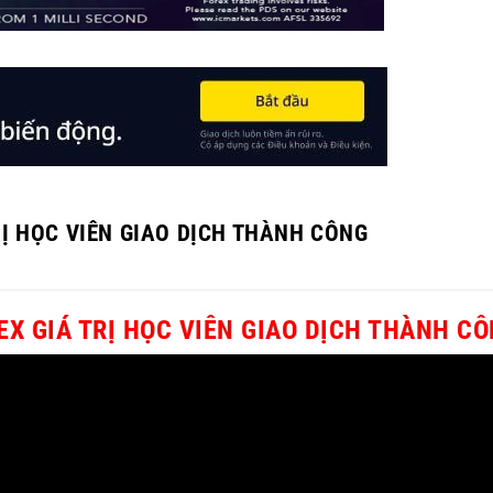
RỊ HỌC VIÊN GIAO DỊCH THÀNH CÔNG
EX GIÁ TRỊ HỌC VIÊN GIAO DỊCH THÀNH C