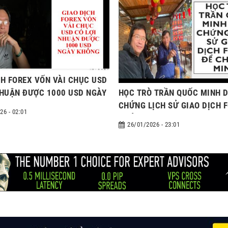
CH FOREX VỐN VÀI CHỤC USD
HỌC TRÒ TRẦN QUỐC MINH 
NHUẬN ĐƯỢC 1000 USD NGÀY
CHỨNG LỊCH SỬ GIAO DỊCH 
26 - 02:01
CHỨNG MINH
26/01/2026 - 23:01