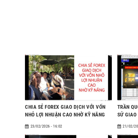
CHIA SẺ FOREX GIAO DỊCH VỚI VỐN
TRẦN QU
NHỎ LỢI NHUẬN CAO NHỜ KỸ NĂNG
SỬ GIAO
23/02/2026 - 16:02
21/02/20