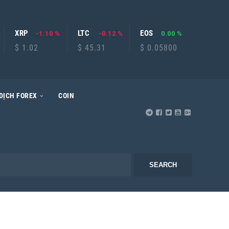
XRP
LTC
EOS
-1.10 %
-0.12 %
0.00 %
$ 1.02
$ 45.31
$ 0.05800
DỊCH FOREX
COIN
SEARCH