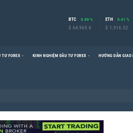
BTC
ETH
0.88 %
0.41 %
$ 64,965.6
$ 1,916.52
 TƯ FOREX
KINH NGHIỆM ĐẦU TƯ FOREX
HƯỚNG DẪN GIAO 