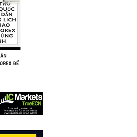
DẪN
FOREX ĐỂ