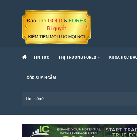
TIN TỨC
THỊ TRƯỜNG FOREX
KHÓA HỌC ĐẦU
GÓC SUY NGẪM