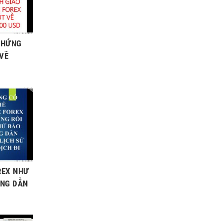
CHỨNG
 VỀ
REX NHƯ
ÚNG DẪN
I