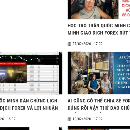
HỌC TRÒ TRẦN QUỐC MINH 
MINH GIAO DỊCH FOREX RÚT
86.000 USD
27/02/2026 - 17:02
ỐC MINH DẪN CHỨNG LỊCH
AI CŨNG CÓ THỂ CHIA SẺ FO
 DỊCH FOREX VÀ LỢI NHUẬN
ĐÚNG RỒI VẬY THỬ BẢO CH
CHỨNG LỊCH SỬ GIAO DỊCH Đ
26 - 16:02
10/02/2026 - 17:02