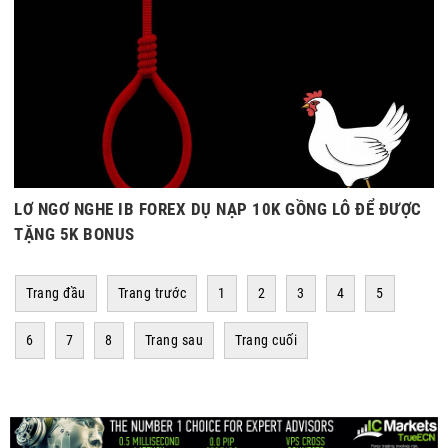
LƠ NGƠ NGHE IB FOREX DỤ NẠP 10K GỒNG LỖ ĐỂ ĐƯỢC
TẶNG 5K BONUS
Trang đầu
Trang trước
1
2
3
4
5
6
7
8
Trang sau
Trang cuối