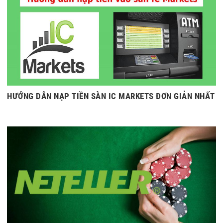
HƯỚNG DẪN NẠP TIỀN SÀN IC MARKETS ĐƠN GIẢN NHẤT