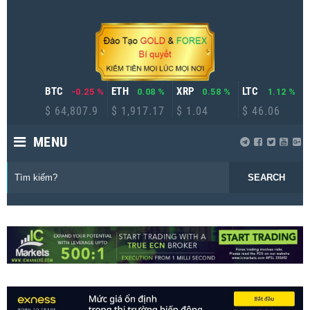
BTC
ETH
XRP
LTC
-0.25 %
0.08 %
0.58 %
1.12 %
$ 64,807.9
$ 1,917.17
$ 1.04
$ 46.06
MENU
SEARCH