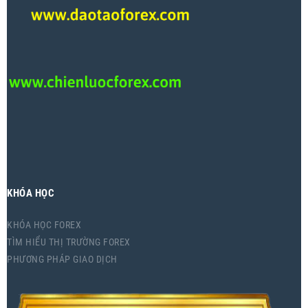
KHÓA HỌC
KHÓA HỌC FOREX
TÌM HIỂU THỊ TRƯỜNG FOREX
PHƯƠNG PHÁP GIAO DỊCH