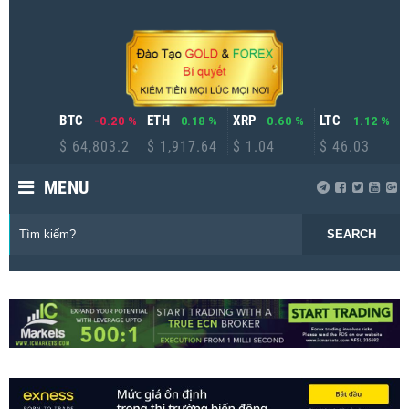
BTC
ETH
XRP
LTC
-0.20 %
0.18 %
0.60 %
1.12 %
$ 64,803.2
$ 1,917.64
$ 1.04
$ 46.03
MENU
SEARCH