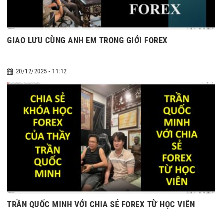
GIAO LƯU CÙNG ANH EM TRONG GIỚI FOREX
20/12/2025 - 11:12
TRẦN QUỐC MINH VỚI CHIA SẺ FOREX TỪ HỌC VIÊN