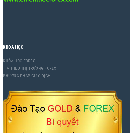
KHÓA HỌC
KHÓA HỌC FOREX
TÌM HIỂU THỊ TRƯỜNG FOREX
PHƯƠNG PHÁP GIAO DỊCH