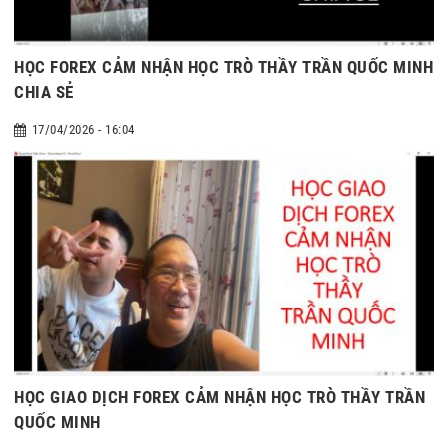
HỌC FOREX CẢM NHẬN HỌC TRÒ THẦY TRẦN QUỐC MINH
CHIA SẺ
17/04/2026 - 16:04
HỌC GIAO DỊCH FOREX CẢM NHẬN HỌC TRÒ THẦY TRẦN
QUỐC MINH