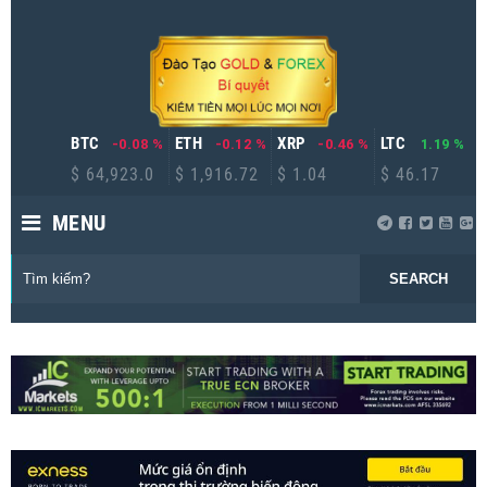
BTC
ETH
XRP
LTC
-0.08 %
-0.12 %
-0.46 %
1.19 %
$ 64,923.0
$ 1,916.72
$ 1.04
$ 46.17
MENU
SEARCH