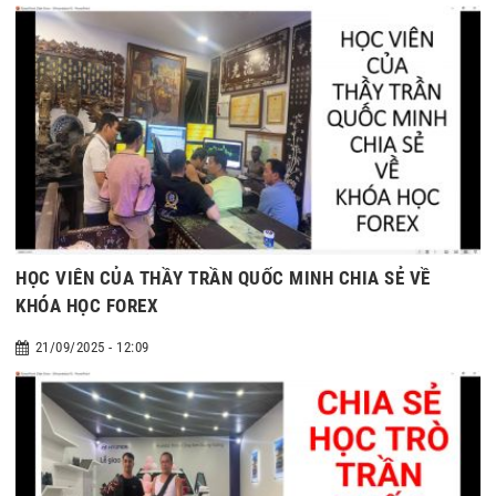
HỌC VIÊN CỦA THẦY TRẦN QUỐC MINH CHIA SẺ VỀ
KHÓA HỌC FOREX
21/09/2025 - 12:09