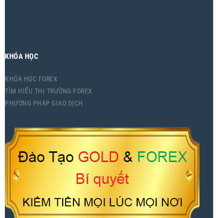
KHÓA HỌC
KHÓA HỌC FOREX
TÌM HIỂU THỊ TRƯỜNG FOREX
PHƯƠNG PHÁP GIAO DỊCH