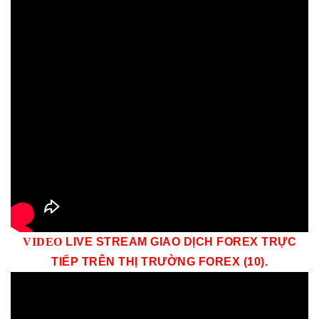
VID
EO
LIVE STREAM GIAO DỊCH FOREX TRỰC
TIẾP TRÊN THỊ TRƯỜNG
FOREX (10)
.