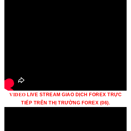
VID
EO
LIVE STREAM GIAO DỊCH FOREX TRỰC
TIẾP TRÊN THỊ TRƯỜNG
FOREX (06)
.