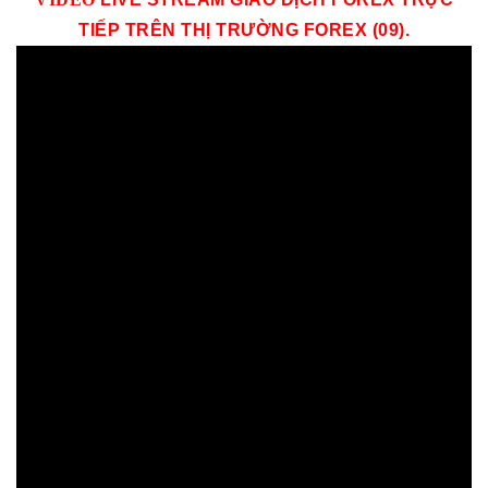
TIẾP TRÊN THỊ TRƯỜNG
FOREX (09)
.