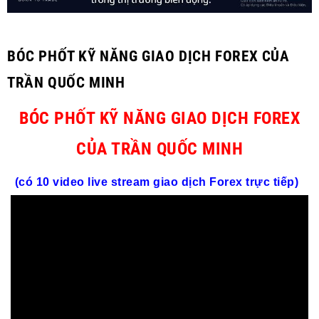
BÓC PHỐT KỸ NĂNG GIAO DỊCH FOREX CỦA
TRẦN QUỐC MINH
BÓC PHỐT KỸ NĂNG GIAO DỊCH FOREX
CỦA TRẦN QUỐC MINH
(có 10 video live stream giao dịch
Forex
trực tiếp)