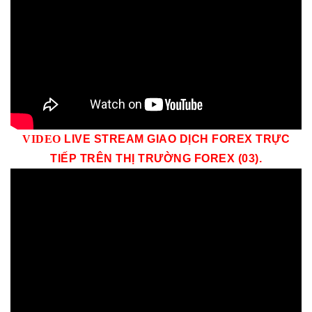
VID
EO
LIVE STREAM GIAO DỊCH FOREX TRỰC
TIẾP TRÊN THỊ TRƯỜNG
FOREX (03)
.