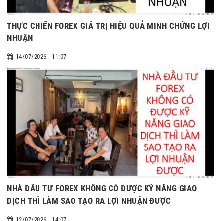
THỰC CHIẾN FOREX GIÁ TRỊ HIỆU QUẢ MINH CHỨNG LỢI
NHUẬN
14/07/2026 - 11:07
NHÀ ĐẦU TƯ FOREX KHÔNG CÓ ĐƯỢC KỸ NĂNG GIAO
DỊCH THÌ LÀM SAO TẠO RA LỢI NHUẬN ĐƯỢC
12/07/2026 - 14:07