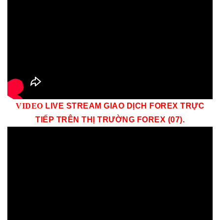
VID
EO
LIVE STREAM GIAO DỊCH FOREX TRỰC
TIẾP TRÊN THỊ TRƯỜNG
FOREX (07)
.