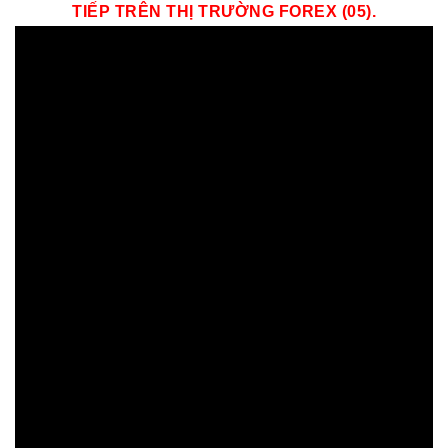
TIẾP TRÊN THỊ TRƯỜNG
FOREX (05)
.