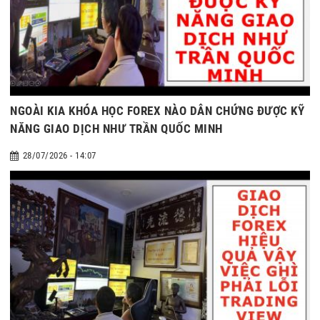
NGOÀI KIA KHÓA HỌC FOREX NÀO DẪN CHỨNG ĐƯỢC KỸ
NĂNG GIAO DỊCH NHƯ TRẦN QUỐC MINH
28/07/2026 - 14:07