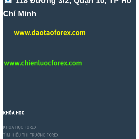
118 Đường 3/2, Quận 10, TP Hồ
Chí Minh
KHÓA HỌC
KHÓA HỌC FOREX
TÌM HIỂU THỊ TRƯỜNG FOREX