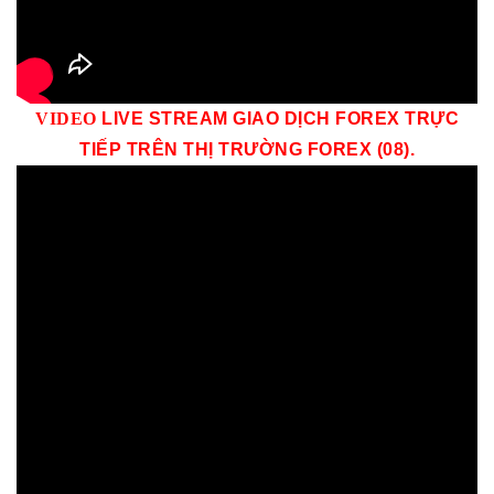
VID
EO
LIVE STREAM GIAO DỊCH FOREX TRỰC
TIẾP TRÊN THỊ TRƯỜNG
FOREX (08)
.