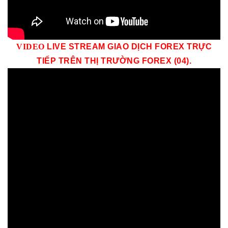
VID
EO
LIVE STREAM GIAO DỊCH FOREX TRỰC
TIẾP TRÊN THỊ TRƯỜNG
FOREX (04)
.