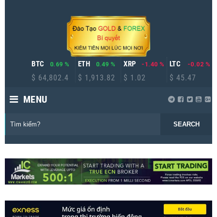
BTC
ETH
XRP
LTC
0.69 %
0.49 %
-1.40 %
-0.02 %
$ 64,802.4
$ 1,913.82
$ 1.02
$ 45.47
MENU
SEARCH