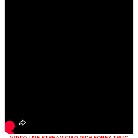
VID
EO
LIVE STREAM GIAO DỊCH FOREX TRỰC