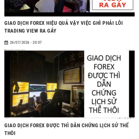
GIAO DỊCH FOREX HIỆU QUẢ VẬY VIỆC GHÌ PHẢI LỖI
TRADING VIEW RA GÁY
26/07/2026 - 20:07
GIAO DỊCH FOREX ĐƯỢC THÌ DẪN CHỨNG LỊCH SỬ THỂ
THÔI