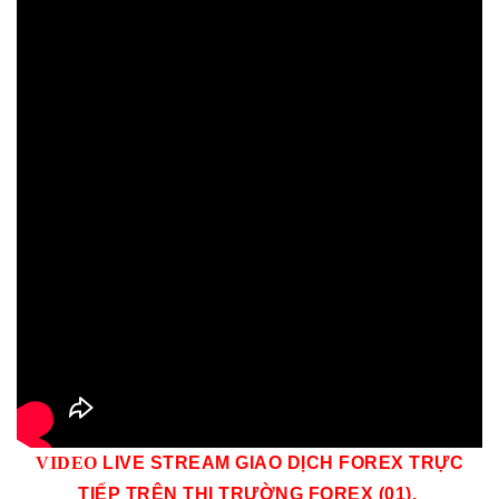
VID
EO
LIVE STREAM GIAO DỊCH FOREX TRỰC
TIẾP TRÊN THỊ TRƯỜNG
FOREX (01)
.