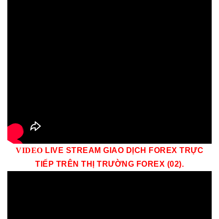
VID
EO
LIVE STREAM GIAO DỊCH FOREX TRỰC
TIẾP TRÊN THỊ TRƯỜNG
FOREX (02)
.