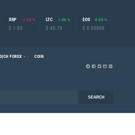
XRP
LTC
EOS
-1.43 %
1.55 %
0.00 %
$ 1.03
$ 45.70
$ 0.05800
DỊCH FOREX
COIN
SEARCH