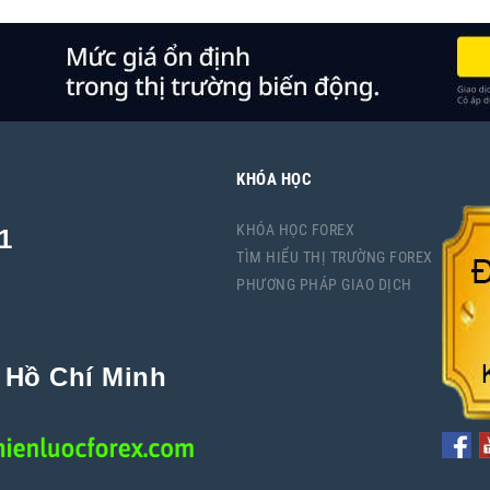
KHÓA HỌC
KHÓA HỌC FOREX
1
TÌM HIỂU THỊ TRƯỜNG FOREX
PHƯƠNG PHÁP GIAO DỊCH
P Hồ Chí Minh