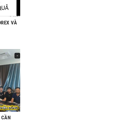
OREX VÀ
O CẦN