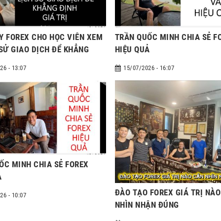
Y FOREX CHO HỌC VIÊN XEM
TRẦN QUỐC MINH CHIA SẺ F
 SỬ GIAO DỊCH ĐỂ KHẲNG
HIỆU QUẢ
 TRỊ
26 - 13:07
15/07/2026 - 16:07
ỐC MINH CHIA SẺ FOREX
Ả
ĐÀO TẠO FOREX GIÁ TRỊ NÀ
26 - 10:07
NHÌN NHẬN ĐÚNG