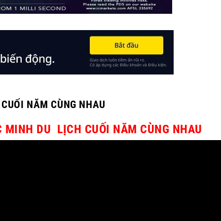
H CUỐI NĂM CÙNG NHAU
C MINH DU LỊCH CUỐI NĂM CÙNG NHAU