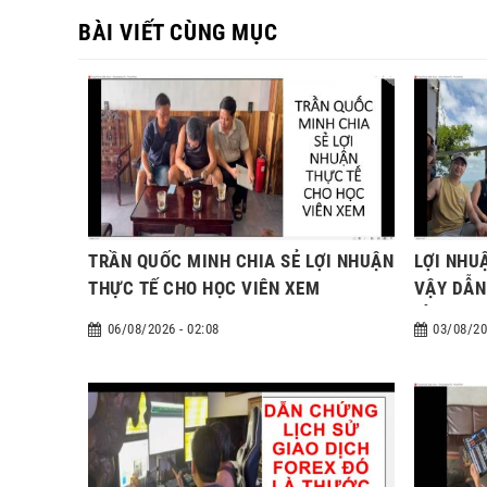
BÀI VIẾT CÙNG MỤC
TRẦN QUỐC MINH CHIA SẺ LỢI NHUẬN
LỢI NHU
THỰC TẾ CHO HỌC VIÊN XEM
VẬY DẪN
HÌNH CH
06/08/2026 - 02:08
03/08/20