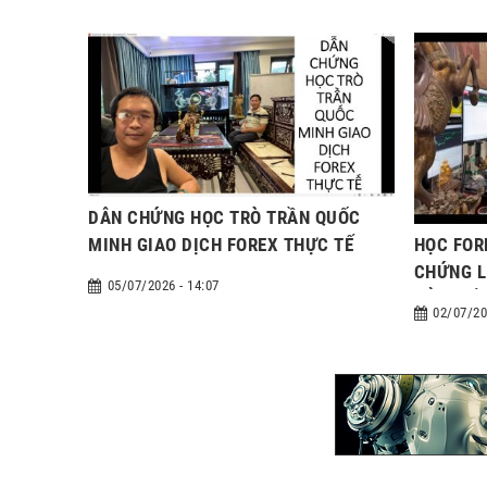
DẪN CHỨNG HỌC TRÒ TRẦN QUỐC
HỌC FOR
MINH GIAO DỊCH FOREX THỰC TẾ
CHỨNG L
05/07/2026 - 14:07
CỦA THẦ
02/07/20