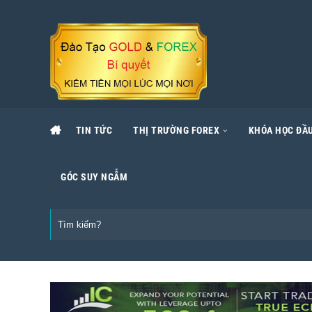
TIN TỨC
THỊ TRƯỜNG FOREX
KHÓA HỌC ĐẦU
GÓC SUY NGẪM