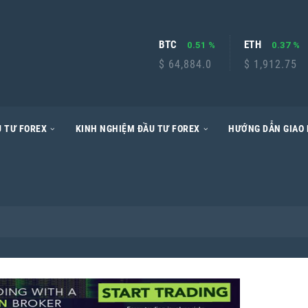
BTC
ETH
0.51 %
0.37 %
$ 64,884.0
$ 1,912.75
 TƯ FOREX
KINH NGHIỆM ĐẦU TƯ FOREX
HƯỚNG DẪN GIAO 