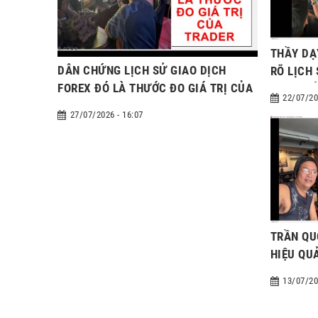
THẦY DẠ
DẪN CHỨNG LỊCH SỬ GIAO DỊCH
RÕ LỊCH
FOREX ĐÓ LÀ THƯỚC ĐO GIÁ TRỊ CỦA
ĐỊNH GIÁ
22/07/20
TRADER
27/07/2026 - 16:07
TRẦN QU
HIỆU QU
13/07/20