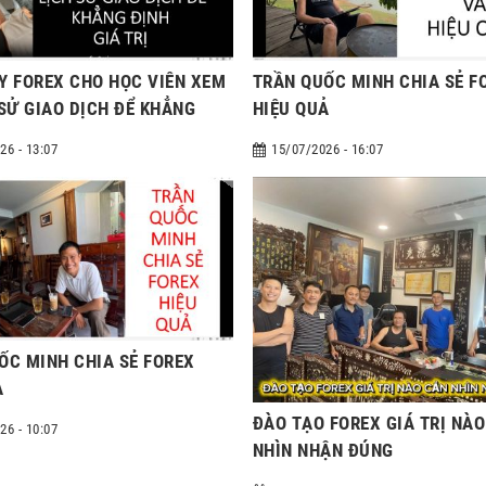
Y FOREX CHO HỌC VIÊN XEM
TRẦN QUỐC MINH CHIA SẺ F
 SỬ GIAO DỊCH ĐỂ KHẲNG
HIỆU QUẢ
 TRỊ
26 - 13:07
15/07/2026 - 16:07
ỐC MINH CHIA SẺ FOREX
Ả
ĐÀO TẠO FOREX GIÁ TRỊ NÀ
26 - 10:07
NHÌN NHẬN ĐÚNG