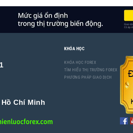
KHÓA HỌC
KHÓA HỌC FOREX
1
TÌM HIỂU THỊ TRƯỜNG FOREX
PHƯƠNG PHÁP GIAO DỊCH
P Hồ Chí Minh