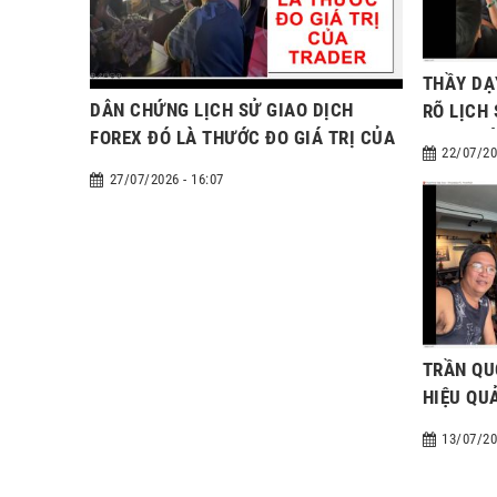
THẦY DẠ
DẪN CHỨNG LỊCH SỬ GIAO DỊCH
RÕ LỊCH
FOREX ĐÓ LÀ THƯỚC ĐO GIÁ TRỊ CỦA
ĐỊNH GIÁ
22/07/20
TRADER
27/07/2026 - 16:07
TRẦN QU
HIỆU QU
13/07/20