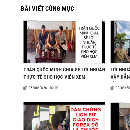
BÀI VIẾT CÙNG MỤC
TRẦN QUỐC MINH CHIA SẺ LỢI NHUẬN
LỢI NHU
THỰC TẾ CHO HỌC VIÊN XEM
VẬY DẪN
HÌNH CH
06/08/2026 - 02:08
03/08/20