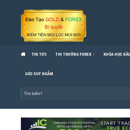
TIN TỨC
THỊ TRƯỜNG FOREX
KHÓA HỌC ĐẦU
GÓC SUY NGẪM