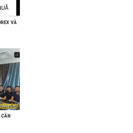
OREX VÀ
O CẦN