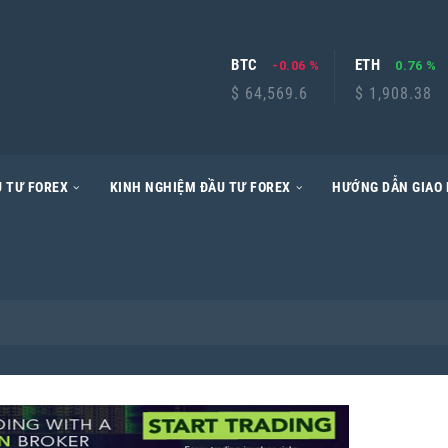
BTC
ETH
-0.06 %
0.76 %
$ 64,569.6
$ 1,908.38
 TƯ FOREX
KINH NGHIỆM ĐẦU TƯ FOREX
HƯỚNG DẪN GIAO 