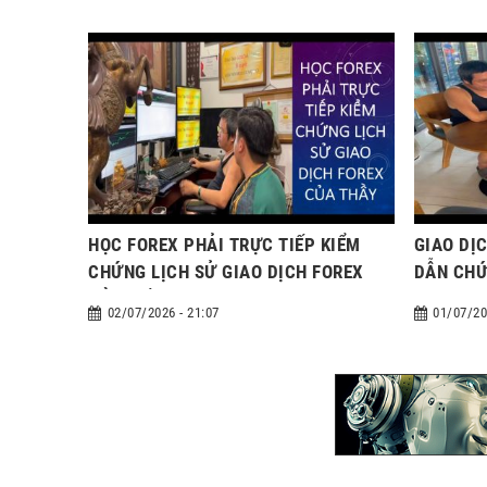
HỌC FOREX PHẢI TRỰC TIẾP KIỂM
GIAO DỊ
CHỨNG LỊCH SỬ GIAO DỊCH FOREX
DẪN CHỨ
CỦA THẦY
DỊCH
02/07/2026 - 21:07
01/07/20