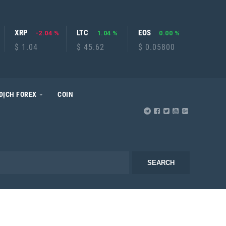
XRP
LTC
EOS
-2.04 %
1.04 %
0.00 %
$ 1.04
$ 45.62
$ 0.05800
DỊCH FOREX
COIN
SEARCH