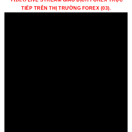
TIẾP TRÊN THỊ TRƯỜNG
FOREX (03)
.