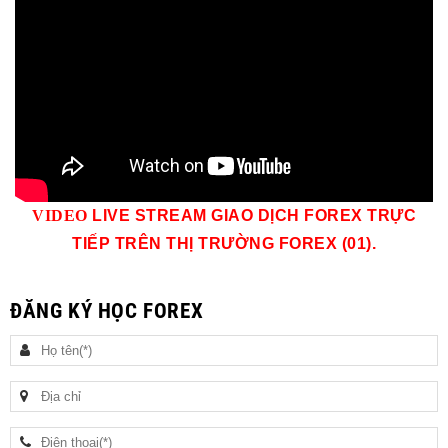
VID
EO
LIVE STREAM GIAO DỊCH FOREX TRỰC
TIẾP TRÊN THỊ TRƯỜNG
FOREX (01)
.
ĐĂNG KÝ HỌC FOREX