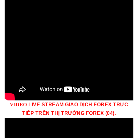
VID
EO
LIVE STREAM GIAO DỊCH FOREX TRỰC
TIẾP TRÊN THỊ TRƯỜNG
FOREX (04)
.