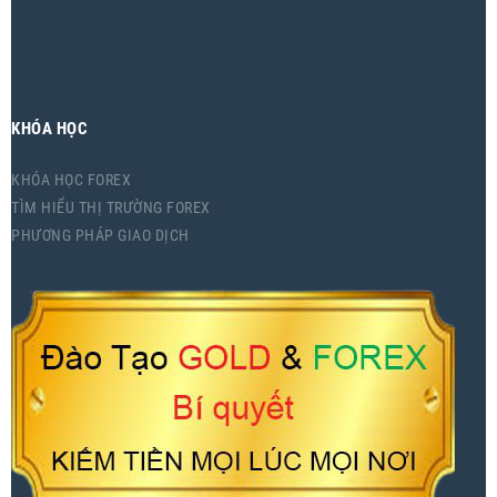
KHÓA HỌC
KHÓA HỌC FOREX
TÌM HIỂU THỊ TRƯỜNG FOREX
PHƯƠNG PHÁP GIAO DỊCH