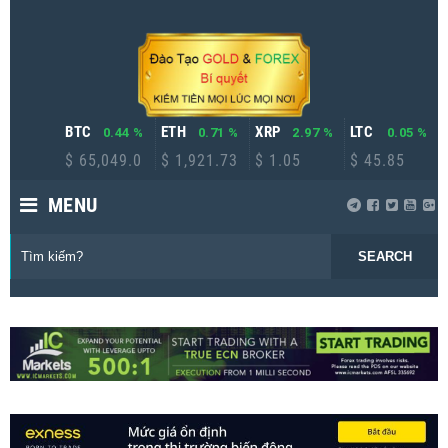
BTC
ETH
XRP
LTC
0.44 %
0.71 %
2.97 %
0.05 %
$ 65,049.0
$ 1,921.73
$ 1.05
$ 45.85
MENU
SEARCH