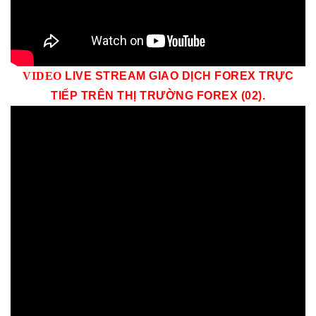
VID
EO
LIVE STREAM GIAO DỊCH FOREX TRỰC
TIẾP TRÊN THỊ TRƯỜNG
FOREX (02)
.