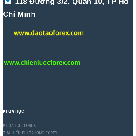
118 Đường 3/2, Quận 10, TP Hồ
Chí Minh
KHÓA HỌC
KHÓA HỌC FOREX
TÌM HIỂU THỊ TRƯỜNG FOREX