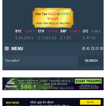
BTC
ETH
XRP
LTC
-0.48 %
-0.19 %
-2.55 %
0.30 %
$ 64,295.3
$ 1,903.63
$ 1.03
$ 45.42
MENU
SEARCH