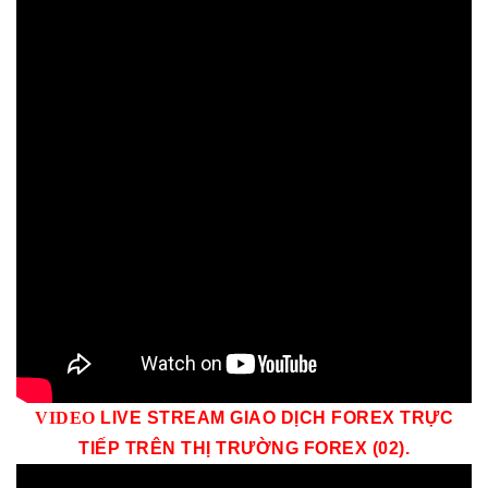
VID
EO
LIVE STREAM GIAO DỊCH FOREX TRỰC
TIẾP TRÊN THỊ TRƯỜNG
FOREX (02)
.